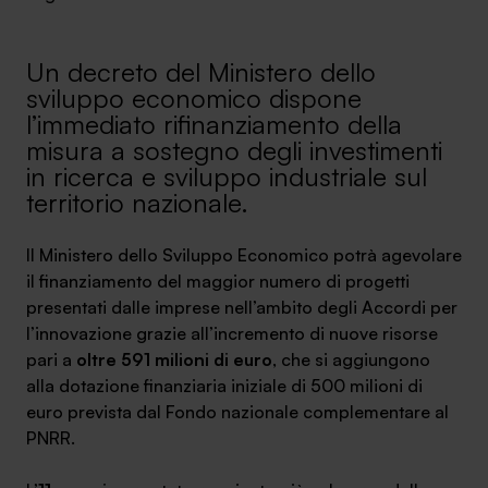
Ambassador
Un decreto del Ministero dello
Contatti
sviluppo economico dispone
l’immediato rifinanziamento della
Lavora con noi
misura a sostegno degli investimenti
in ricerca e sviluppo industriale sul
territorio nazionale.
Il Ministero dello Sviluppo Economico potrà agevolare
il finanziamento del maggior numero di progetti
presentati dalle imprese nell’ambito degli Accordi per
l’innovazione grazie all’incremento di nuove risorse
pari a
oltre 591 milioni di euro
, che si aggiungono
+030.3540104
alla dotazione finanziaria iniziale di 500 milioni di
euro prevista dal Fondo nazionale complementare al
PNRR.
info@safinance.it