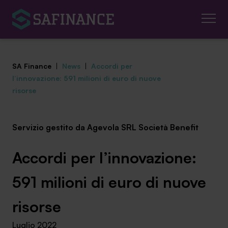
SA Finance
|
News
|
Accordi per
l’innovazione: 591 milioni di euro di nuove
risorse
Mediazione Creditizia
Servizio gestito da Agevola SRL Società Benefit
Finanza Agevolata
Accordi per l’innovazione:
Centro studi
591 milioni di euro di nuove
News ed eventi
risorse
Chi siamo
Luglio 2022