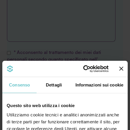
* Acconsento al trattamento dei miei dati
personali secondo quanto specificato nell'
informativa
Consenso
Dettagli
Informazioni sui cookie
Desidero inoltre ricevere la Newsletter di
Agevola Srl sulla finanza agevolata e acconsento
al trattamento secondo quanto specificato
Questo sito web utilizza i cookie
nell'
Informativa privacy
Utilizziamo cookie tecnici e analitici anonimizzati anche
di terze parti per far funzionare correttamente il sito, per
ricordare le preferenze degli Utenti. per attivare alcune