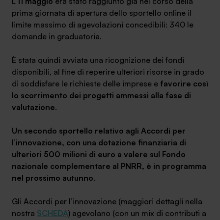
L’
11 maggio
era stato raggiunto già nel corso della
prima giornata di apertura dello sportello online il
limite massimo di agevolazioni concedibili: 340 le
domande in graduatoria.
SA Finance Mediazione Creditizia Srl, società di mediazione creditizia iscritta
È stata quindi avviata una ricognizione dei fondi
all'Oam n.M336
disponibili, al fine di reperire ulteriori risorse in grado
di soddisfare le richieste delle imprese e
favorire così
lo scorrimento dei progetti ammessi alla fase di
valutazione
.
Un secondo sportello relativo agli Accordi per
l’innovazione, con una dotazione finanziaria di
ulteriori 500 milioni di euro a valere sul Fondo
nazionale complementare al PNRR, è in programma
nel prossimo autunno
.
Gli Accordi per l’innovazione (maggiori dettagli nella
nostra
SCHEDA
) agevolano (con un mix di contributi a