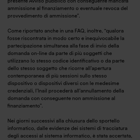
presente Avviso pubblico con conseguente mancata
ammissione al finanziamento o eventuale revoca del
provvedimento di ammissione”.
Come riportato anche in una FAQ, inoltre, “qualora
SA Finance Mediazione Creditizia Srl, società di mediazione creditizia iscritta
fosse riscontrata in modo certo e inequivocabile la
all'Oam n.M336
partecipazione simultanea alla fase di invio della
domanda on-line da parte di più soggetti che
utilizzano lo stesso codice identificativo o da parte
dello stesso soggetto che ricorre all’apertura
contemporanea di più sessioni sullo stesso
dispositivo o dispositivi diversi con le medesime
credenziali, l’Inail procederà all’annullamento della
domanda con conseguente non ammissione al
finanziamento”.
Nei giorni successivi alla chiusura dello sportello
informatico, dalle evidenze dei sistemi di tracciatura
degli accessi al sistema informatico, è stata accertata,