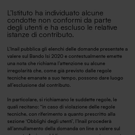
Ambassador
L’Istituto ha individuato alcune
condotte non conformi da parte
Contatti
degli utenti e ha escluso le relative
istanze di contributo.
Lavora con noi
L’Inail pubblica gli elenchi delle domande presentate a
valere sul Bando Isi 2020 e contestualmente emette
una nota che richiama l’attenzione su alcune
irregolarità che, come già previsto dalle regole
tecniche emanate a suo tempo, possono dare luogo
all’esclusione dal contributo.
In particolare, si richiamano le suddette regole, le
+030.3540104
quali recitano: “in caso di violazione delle regole
tecniche, con riferimento a quanto prescritto alla
sezione ‘Obblighi degli utenti’, l’Inail procederà
info@safinance.it
all’annullamento della domanda on line a valere sul