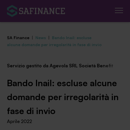
SA Finance
|
News
|
Bando Inail: escluse
alcune domande per irregolarità in fase di invio
Servizio gestito da Agevola SRL Società Benefit
Mediazione Creditizia
Finanza Agevolata
Bando Inail: escluse alcune
Centro studi
domande per irregolarità in
News ed eventi
fase di invio
Aprile 2022
Chi siamo