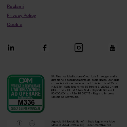
Reclami
Privacy Policy
Cookie
SA Finance Mediazione Creditizia Srl soggetta alla
direzione e coordinamento del socio unico Leonardo
srl, società di mediazione creditizia iscritta all'Oam
n.M336 - Sede legale: via SS Trinità 3, 25032 Chiari
(BS) - P.iva / CF 03705930984 - Capitale Sociale €
50.000,00 i.v. - REA BS 556113 - Registro Imprese
Brescia 03705930984
Agevola Srl Società Benefit - Sede legale: via Aldo
Moro, 5 25124 Brescia (BS) - Sede Operativa: via